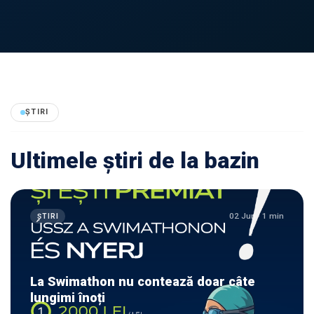
ȘTIRI
Ultimele știri de la bazin
02 Jun · 1 min
ȘTIRI
La Swimathon nu contează doar câte
lungimi înoți