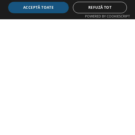
Devino înotător sau ambasador la
ACCEPTĂ TOATE
REFUZĂ TOT
SWIMATHON.ms 2026
POWERED BY COOKIESCRIPT
Citește articolul
Toate știrile
DESPRE
Fiecare
efort comun
aduce o