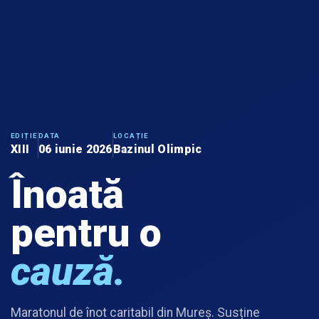
EDIȚIE
DATA
LOCAȚIE
XIII
06 iunie 2026
Bazinul Olimpic
Înoată
pentru o
cauză.
Maratonul de înot caritabil din Mureș. Susține