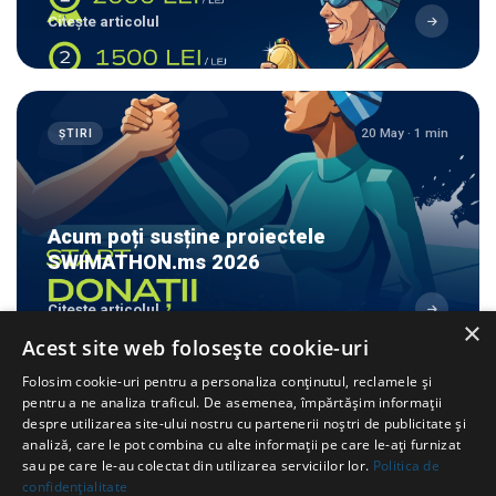
Citește articolul
20 May · 1 min
ȘTIRI
Acum poți susține proiectele
SWIMATHON.ms 2026
Citește articolul
×
Acest site web folosește cookie-uri
Folosim cookie-uri pentru a personaliza conținutul, reclamele și
pentru a ne analiza traficul. De asemenea, împărtășim informații
17 Mar · 1 min
despre utilizarea site-ului nostru cu partenerii noștri de publicitate și
ȘTIRI
analiză, care le pot combina cu alte informații pe care le-ați furnizat
sau pe care le-au colectat din utilizarea serviciilor lor.
Politica de
confidențialitate