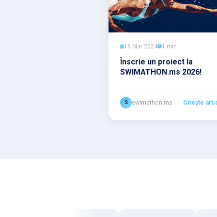
19 Mar 2024
1 min
Înscrie un proiect la
SWIMATHON.ms 2026!
swimathon.ms
Citește arti
S