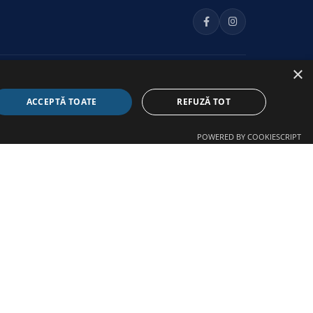
×
INFORMAȚII LEGALE
ACCEPTĂ TOATE
REFUZĂ TOT
Politica de cookie-uri
Politica de confidențialitate
POWERED BY COOKIESCRIPT
Declarație de accesibilitate
Regulamente
Partener de dezvoltare: