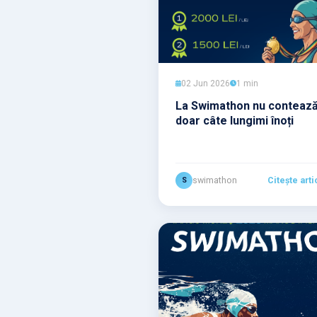
02 Jun 2026
1 min
La Swimathon nu conteaz
doar câte lungimi înoți
swimathon
Citește arti
S