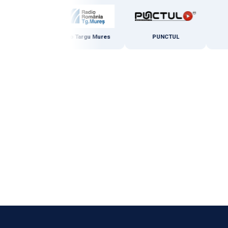
Marosvásárhelyi Rádió
Radio Targu Mures
PUNCTUL
Rad