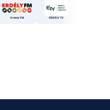
Erdely FM
ERDELY TV
GEDEON RICHTER ROMANIA