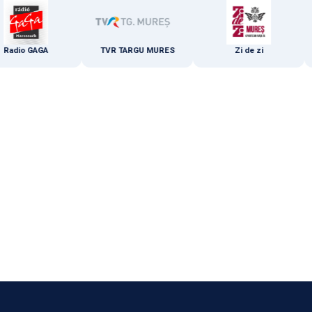
io GAGA
TVR TARGU MURES
Zi de zi