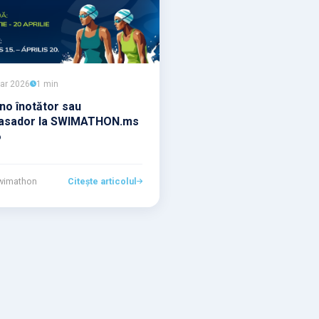
ar 2026
1 min
no înotător sau
asador la SWIMATHON.ms
6
wimathon
Citește articolul