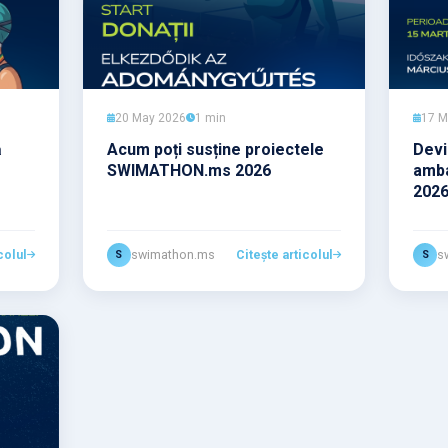
20 May 2026
1 min
17 M
ă
Acum poți susține proiectele
Devi
SWIMATHON.ms 2026
amb
202
colul
swimathon.ms
Citește articolul
s
S
S