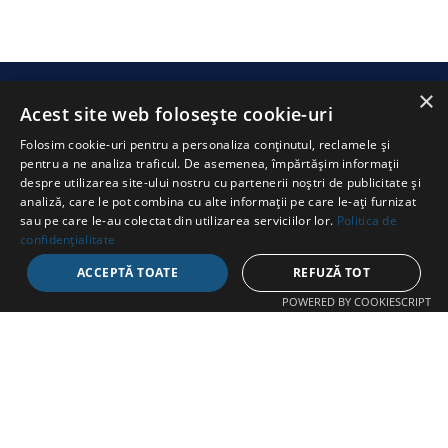
×
SWIMATHON
.ms
Acest site web folosește cookie-uri
Folosim cookie-uri pentru a personaliza conținutul, reclamele și
pentru a ne analiza traficul. De asemenea, împărtășim informații
despre utilizarea site-ului nostru cu partenerii noștri de publicitate și
analiză, care le pot combina cu alte informații pe care le-ați furnizat
sau pe care le-au colectat din utilizarea serviciilor lor.
Politica de
CONTACT
confidențialitate
ACCEPTĂ TOATE
REFUZĂ TOT
Str. Avram Iancu 37, Târgu Mureș
POWERED BY COOKIESCRIPT
+40 747 865 096
swimathon@fcmures.org
EXPLOREAZĂ