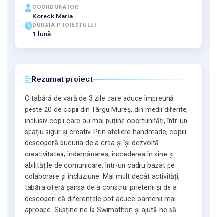
COORDONATOR
Koreck Maria
DURATA PROIECTULUI
1 lună
Rezumat proiect
O tabără de vară de 3 zile care aduce împreună
peste 20 de copii din Târgu Mureș, din medii diferite,
inclusiv copii care au mai puține oportunități, într-un
spațiu sigur și creativ. Prin ateliere handmade, copiii
descoperă bucuria de a crea și își dezvoltă
creativitatea, îndemânarea, încrederea în sine și
abilitățile de comunicare, într-un cadru bazat pe
colaborare și incluziune. Mai mult decât activități,
tabăra oferă șansa de a construi prietenii și de a
descoperi că diferențele pot aduce oamenii mai
aproape. Susține-ne la Swimathon și ajută-ne să