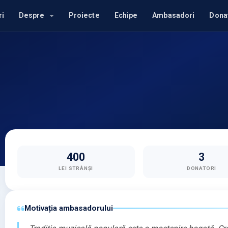
ri
Despre
Proiecte
Echipe
Ambasadori
Dona
400
3
LEI STRÂNȘI
DONATORI
Motivația ambasadorului