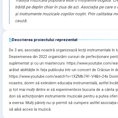
Tradiția muzicală populară este o moștenire bogată. Cr
trăită pe deplin chiar în ziua de azi. Asociația pe care 
și instrumente muzicale copiilor noștri. Prin calitatea
cauză.
Descrierea proiectului reprezentat
De 3 ani, asociația noastră organizează lecții instrumentale în t
Deasemenea din 2022 organizăm cursuri de perfecționare pent
suplimentat și cu un mastercurs: https://www.youtube.com/w
arătat abilitățile în fața publicului într-un concert de Crăciun în 
https://www.youtube.com/watch?v=1XZMb741-V4&t=24s Dorim s
noastre, dorim să extindem educația instrumentală, astfel încât
și tot mai mulți dintre ei să experimenteze bucuria de a cânta 
dori să achiziționăm instrumente muzicale pentru a putea oferi î
a exersa. Mulți părinți nu-și permit să cumpere astfel asociația 
să aibă acces la muzică.