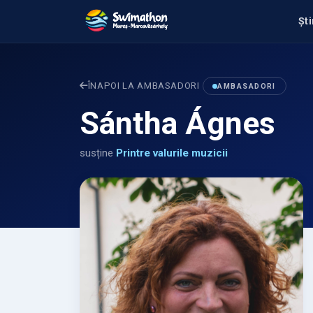
Ști
ÎNAPOI LA AMBASADORI
AMBASADORI
Sántha Ágnes
susține
Printre valurile muzicii