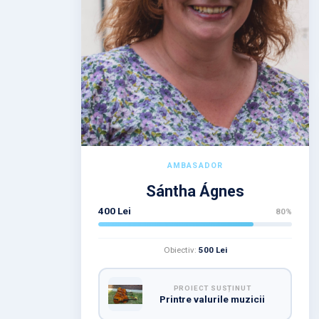
AMBASADOR
Sántha Ágnes
400 Lei
80%
Obiectiv:
500 Lei
PROIECT SUSȚINUT
Printre valurile muzicii