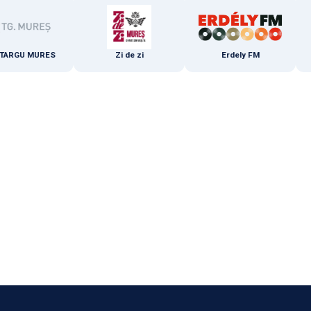
U MURES
Zi de zi
Erdely FM
E