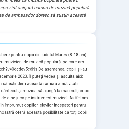
ed în ideea că muzica populară poate fi
o reprezint asigură cursuri de muzică populară
 mea de ambasador doresc să susțin această
abere pentru copiii din judetul Mures (8-18 ani).
ru muzicieni de muzică populară, pe care am
atch?v=0dcdev5cdNs De asemenea, copiii și-au
decembrie 2023. Îl puteți vedea și asculta aici:
ă extindem această ramură a activității
 cântecul și muzica să ajungă la mai mulți copii
și de a se juca pe instrument muzical. Astfel am
n împrumut copiilor, elevilor începători pentru
noastră oferă această posibilitate ca toți copii