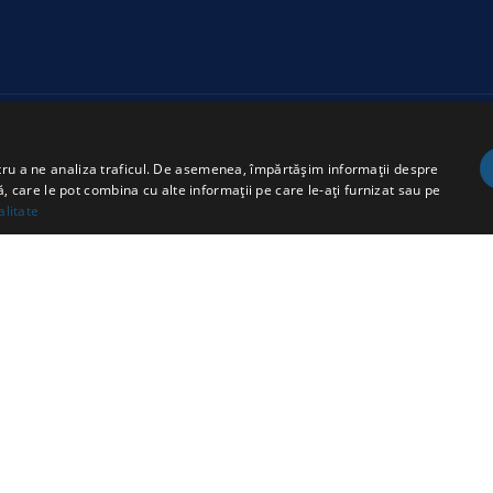
EXPLOREAZĂ
PROGRAME
ntru a ne analiza traficul. De asemenea, împărtășim informații despre
Despre
Bikeathon
ză, care le pot combina cu alte informații pe care le-ați furnizat sau pe
alitate
Proiecte
Swimathon
Echipe
Bike2school
Ambasadori
Muresmobil
Știri
Contact
e.