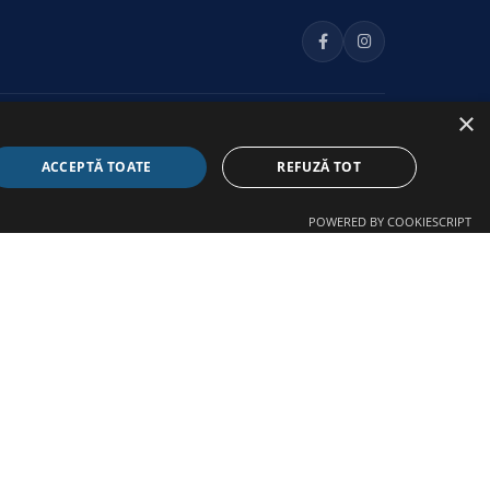
×
INFORMAȚII LEGALE
ACCEPTĂ TOATE
REFUZĂ TOT
Politica de cookie-uri
Politica de confidențialitate
POWERED BY COOKIESCRIPT
Declarație de accesibilitate
Regulamente
Partener de dezvoltare: