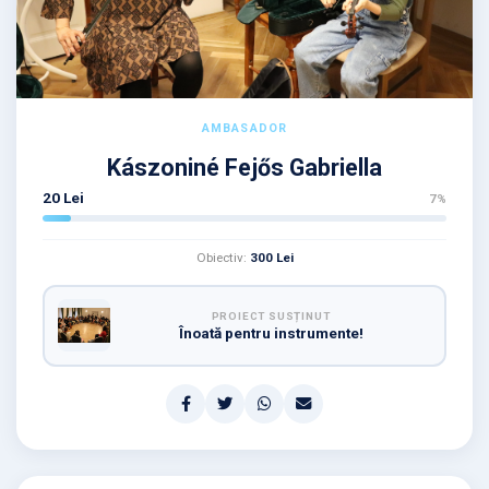
AMBASADOR
Kászoniné Fejős Gabriella
20 Lei
7%
Obiectiv:
300 Lei
PROIECT SUSȚINUT
Înoată pentru instrumente!