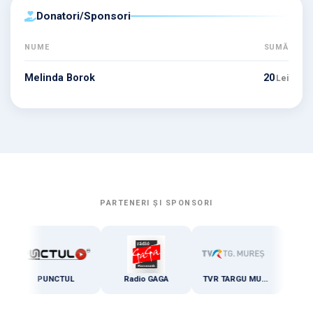
⁠Donatori/Sponsori
NUME
SUMĂ
Melinda Borok
20
Lei
PARTENERI ȘI SPONSORI
PUNCTUL
Radio GAGA
TVR TARGU MURES
Zi de