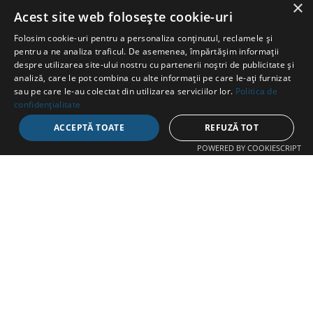
×
SWIMATHON
.ms
Acest site web folosește cookie-uri
Folosim cookie-uri pentru a personaliza conținutul, reclamele și
pentru a ne analiza traficul. De asemenea, împărtășim informații
despre utilizarea site-ului nostru cu partenerii noștri de publicitate și
analiză, care le pot combina cu alte informații pe care le-ați furnizat
sau pe care le-au colectat din utilizarea serviciilor lor.
Politica de
CONTACT
confidențialitate
ACCEPTĂ TOATE
REFUZĂ TOT
Str. Avram Iancu 37, Târgu Mureș
POWERED BY COOKIESCRIPT
+40 747 865 096
swimathon@fcmures.org
EXPLOREAZĂ
Despre
Proiecte
Echipe