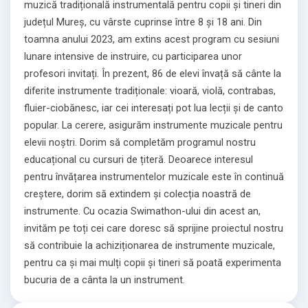
muzică tradițională instrumentală pentru copii și tineri din
județul Mureș, cu vârste cuprinse între 8 și 18 ani. Din
toamna anului 2023, am extins acest program cu sesiuni
lunare intensive de instruire, cu participarea unor
profesori invitați. În prezent, 86 de elevi învață să cânte la
diferite instrumente tradiționale: vioară, violă, contrabas,
fluier-ciobănesc, iar cei interesați pot lua lecții și de canto
popular. La cerere, asigurăm instrumente muzicale pentru
elevii noștri. Dorim să completăm programul nostru
educațional cu cursuri de țiteră. Deoarece interesul
pentru învățarea instrumentelor muzicale este în continuă
creștere, dorim să extindem și colecția noastră de
instrumente. Cu ocazia Swimathon-ului din acest an,
invităm pe toți cei care doresc să sprijine proiectul nostru
să contribuie la achiziționarea de instrumente muzicale,
pentru ca și mai mulți copii și tineri să poată experimenta
bucuria de a cânta la un instrument.