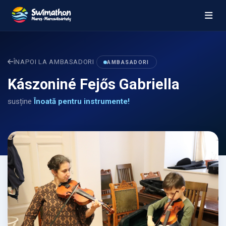
ÎNAPOI LA AMBASADORI
AMBASADORI
Kászoniné Fejős Gabriella
susține
Înoată pentru instrumente!