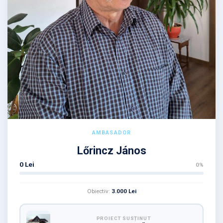
AMBASADOR
Lőrincz János
0 Lei
0%
Obiectiv:
3.000 Lei
PROIECT SUSȚINUT