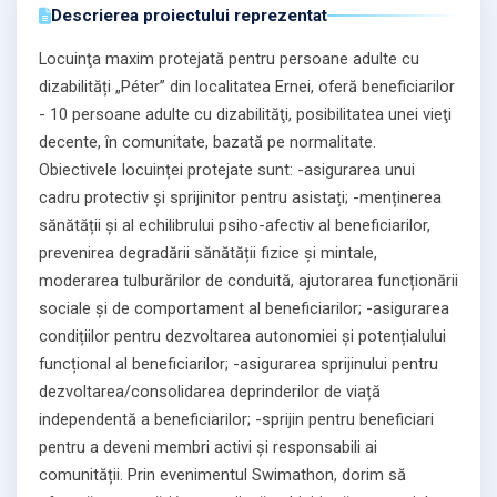
Descrierea proiectului reprezentat
Locuinţa maxim protejată pentru persoane adulte cu
dizabilități „Péter” din localitatea Ernei, oferă beneficiarilor
- 10 persoane adulte cu dizabilităţi, posibilitatea unei vieţi
decente, în comunitate, bazată pe normalitate.
Obiectivele locuinței protejate sunt: -asigurarea unui
cadru protectiv și sprijinitor pentru asistați; -menținerea
sănătății și al echilibrului psiho-afectiv al beneficiarilor,
prevenirea degradării sănătății fizice și mintale,
moderarea tulburărilor de conduită, ajutorarea funcționării
sociale și de comportament al beneficiarilor; -asigurarea
condițiilor pentru dezvoltarea autonomiei și potențialului
funcțional al beneficiarilor; -asigurarea sprijinului pentru
dezvoltarea/consolidarea deprinderilor de viață
independentă a beneficiarilor; -sprijin pentru beneficiari
pentru a deveni membri activi și responsabili ai
comunității. Prin evenimentul Swimathon, dorim să