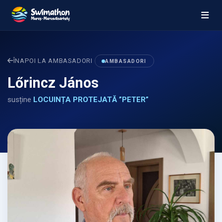
ÎNAPOI LA AMBASADORI
AMBASADORI
Lőrincz János
susține
LOCUINȚA PROTEJATĂ ”PETER”