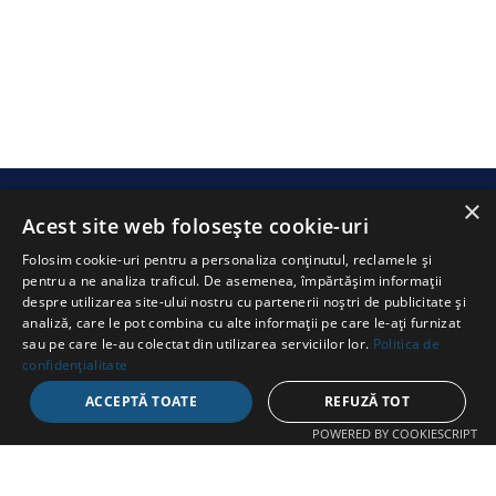
×
SWIMATHON
.ms
Acest site web folosește cookie-uri
Folosim cookie-uri pentru a personaliza conținutul, reclamele și
pentru a ne analiza traficul. De asemenea, împărtășim informații
despre utilizarea site-ului nostru cu partenerii noștri de publicitate și
analiză, care le pot combina cu alte informații pe care le-ați furnizat
sau pe care le-au colectat din utilizarea serviciilor lor.
Politica de
CONTACT
confidențialitate
ACCEPTĂ TOATE
REFUZĂ TOT
Str. Avram Iancu 37, Târgu Mureș
POWERED BY COOKIESCRIPT
+40 747 865 096