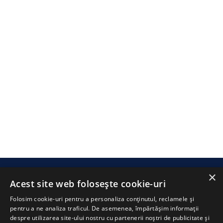
×
SWIMATHON
.ms
Acest site web folosește cookie-uri
Folosim cookie-uri pentru a personaliza conținutul, reclamele și
pentru a ne analiza traficul. De asemenea, împărtășim informații
despre utilizarea site-ului nostru cu partenerii noștri de publicitate și