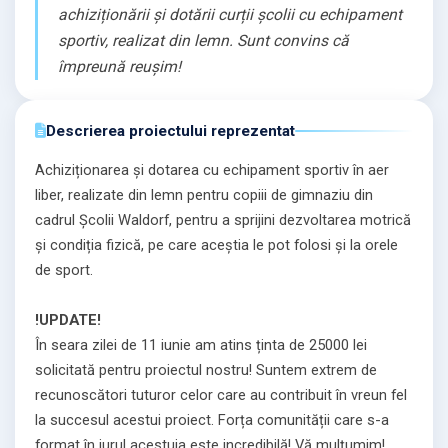
achiziționării și dotării curții școlii cu echipament
sportiv, realizat din lemn. Sunt convins că
împreună reușim!
Descrierea proiectului reprezentat
Achiziționarea și dotarea cu echipament sportiv în aer
liber, realizate din lemn pentru copiii de gimnaziu din
cadrul Școlii Waldorf, pentru a sprijini dezvoltarea motrică
și condiția fizică, pe care aceștia le pot folosi și la orele
de sport.
!UPDATE!
În seara zilei de 11 iunie am atins ținta de 25000 lei
solicitată pentru proiectul nostru! Suntem extrem de
recunoscători tuturor celor care au contribuit în vreun fel
la succesul acestui proiect. Forța comunității care s-a
format în jurul acestuia este incredibilă! Vă mulțumim!