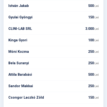
István Jakab
500
Lei
Gyulai Gyöngyi
150
Lei
CLINI-LAB SRL
3.000
Lei
Kinga Gyori
100
Lei
Móni Kozma
250
Lei
Bela Suranyi
250
Lei
Attila Barabási
500
Lei
Sandor Makkai
250
Lei
Csongor Laczkó Zöld
150
Lei