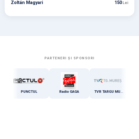
Zoltán Magyari
150
Lei
PARTENERI ȘI SPONSORI
PUNCTUL
Radio GAGA
TVR TARGU MURES
Zi 