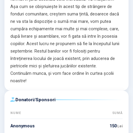
Așa cum se obișnuiește în acest tip de strângere de
fonduri comunitare, creștem suma țintă, deoarece dacă
ne va sta la dispoziție o sumă mai mare, vom putea
cumpăra echipamente mai multe și mai complexe, care,
după livrare și asamblare, vor fi gata să intre în posesia
copiilor. Acest lucru ne propunem să fie la începutul lunii
septembrie. Restul banilor vor fi folosiți pentru
întreținerea locului de joacă existent, prin aducerea de
pietricele mici și șlefuirea jucăriilor existente.
Continuăm munca, și vom face ordine în curtea școlii
noastre!
⁠Donatori/Sponsori
NUME
SUMĂ
Anonymous
150
Lei