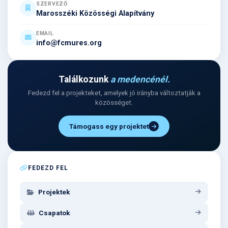
SZERVEZŐ
Marosszéki Közösségi Alapítvány
EMAIL
info@fcmures.org
Találkozunk
a medencénél.
Fedezd fel a projekteket, amelyek jó irányba változtatják a
közösséget.
Támogass egy projektet
FEDEZD FEL
Projektek
Csapatok