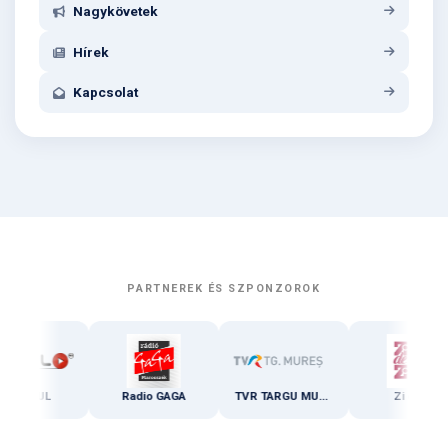
Nagykövetek
Hírek
Kapcsolat
PARTNEREK ÉS SZPONZOROK
Radio GAGA
TVR TARGU MURES
Zi de zi