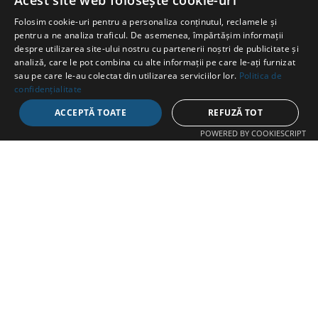
SWIMATHON
.ms
Acest site web folosește cookie-uri
Folosim cookie-uri pentru a personaliza conținutul, reclamele și
pentru a ne analiza traficul. De asemenea, împărtășim informații
despre utilizarea site-ului nostru cu partenerii noștri de publicitate și
analiză, care le pot combina cu alte informații pe care le-ați furnizat
sau pe care le-au colectat din utilizarea serviciilor lor.
Politica de
KAPCSOLAT
confidențialitate
ACCEPTĂ TOATE
REFUZĂ TOT
Str. Avram Iancu 37, Târgu Mureș
POWERED BY COOKIESCRIPT
+40 747 865 096
swimathon@fcmures.org
FEDEZD FEL
Részletek
Projektek
Csapatok
Nagykövetek