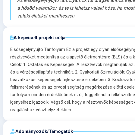
Az elsősegélynyújtó tanfolyamok túl drágák ahhoz képes
a hősöd valamikor, és te is lehetsz valaki hőse, ha mo
valaki életeket menthessen.
A képviselt projekt célja
Elsősegélynyújtó Tanfolyam Ez a projekt egy olyan elsősegélyny
résztvevőket megtanítsa az alapvető életmentésre (BLS) és a kr
Célok: 1. Oktatás és Képességek: A résztvevők megtanulják az 
és a vérzéscsillapítás technikáit. 2. Gyakorlati Szimulációk: Gy
beavatkozási képességek fejlesztése érdekében. 3. Kockázatcsö
felismerésének és az orvosi segítség megérkezése előtti csel
tanfolyam minden érdeklődőnek szól, függetlenül a felkészültség
igényeihez igazodik. Végső cél, hogy a résztvevők képességeit
reagáláshoz vészhelyzetekben.
Adományozók/Támogatók