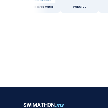
Marosvásárhelyi Rádió
Radio Targu Mures
PUNCTUL
Rad
SWIMATHON
.ms