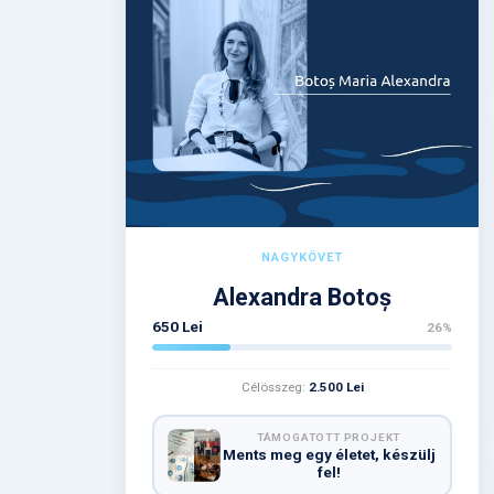
NAGYKÖVET
Alexandra Botoș
650 Lei
26%
Célösszeg:
2.500 Lei
TÁMOGATOTT PROJEKT
Ments meg egy életet, készülj
fel!