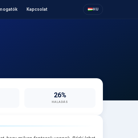
mogatók
Kapcsolat
HU
26%
HALADÁS