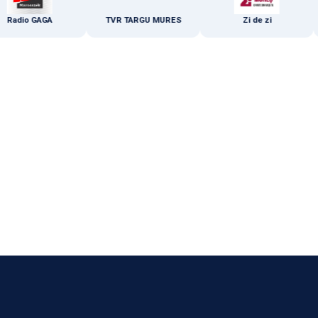
io GAGA
TVR TARGU MURES
Zi de zi