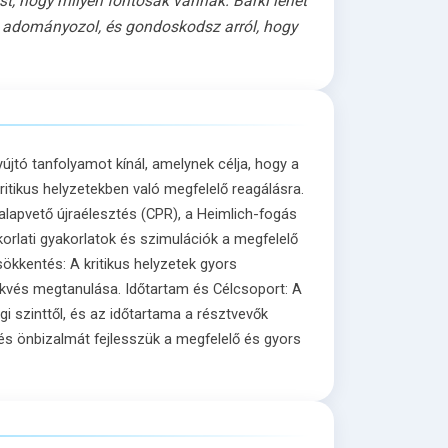
t, hogy milyen fontosak vannak. Bárki lehet
st adományozol, és gondoskodsz arról, hogy
újtó tanfolyamot kínál, amelynek célja, hogy a
itikus helyzetekben való megfelelő reagálásra.
alapvető újraélesztés (CPR), a Heimlich-fogás
akorlati gyakorlatok és szimulációk a megfelelő
kkentés: A kritikus helyzetek gyors
ekvés megtanulása. Időtartam és Célcsoport: A
i szinttől, és az időtartama a résztvevők
 és önbizalmát fejlesszük a megfelelő és gyors